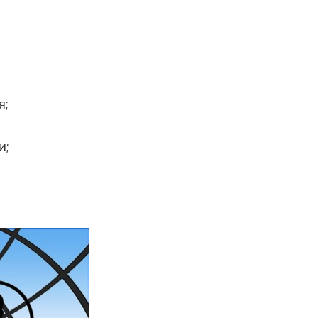
я;
и;