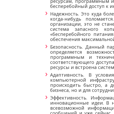
ресурсам, программным и
бесперебойный доступ к ин
Надежность. Это куда бол
когда-нибудь поломаетс
организации, это не ста
система запасного ко
«бесперебойного питания
обеспечения максимальной
Безопасность. Данный па
определяется возможно
программным и технич
соответствующего доступа
ресурсы и встроена систе
Адаптивность. В услов
компьютерной инфрастр
происходить быстро, а д
бизнеса, но и для сотрудн
Эффективность. Информа
инновационные идеи. В 
всевозможной информаци
сообщений и уже сейчас,