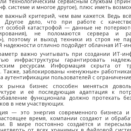
ли технологическим сервисным службам (принт
ф. системе и многое другое), плюс иметь возмо
ее важный критерий, чем вам кажется. Ведь вс
я. Другое дело, что при работе с качеств
нет особой катастрофой — данные не потеряют
пирования), не поломаются сервера и ра
»), поэтому и выход техники из строя не па
 надежности отлично подойдет облачная ИТ-ин
раметр важно учитывать при создании ИТ-инф
стью инфраструктуры гарантировать надле
еским ресурсам. Информация скрыта от т
. Также, заблокированы «ненужные» работник
ма аутентификации пользователей с ограничение
иях рынка бизнес способен меняться довол
уктуре и её последующая адаптация к потр
обавление функционала должно протекать бе
иков в нем участвующих.
ция — это энергия современного бизнеса и
настоящее время, компании создают и обраб
и. В мире постоянно создаётся и пересыла
 четверть от всех хранимых в файловой систе